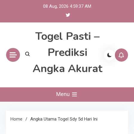
Skip
08 Aug, 2026
4:59:37 AM
to
content
Togel Pasti –
Prediksi
Angka Akurat
Menu
Home
Angka Utama Togel Sdy 5d Hari Ini