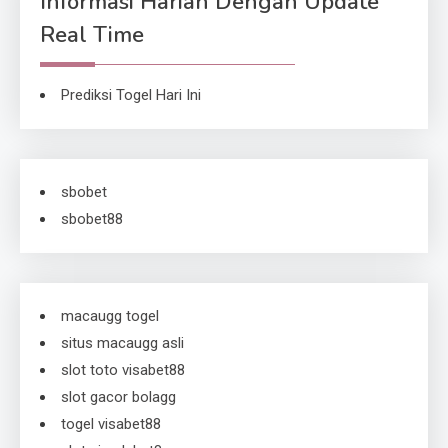
Informasi Harian Dengan Update
Real Time
Prediksi Togel Hari Ini
sbobet
sbobet88
macaugg togel
situs macaugg asli
slot toto visabet88
slot gacor bolagg
togel visabet88