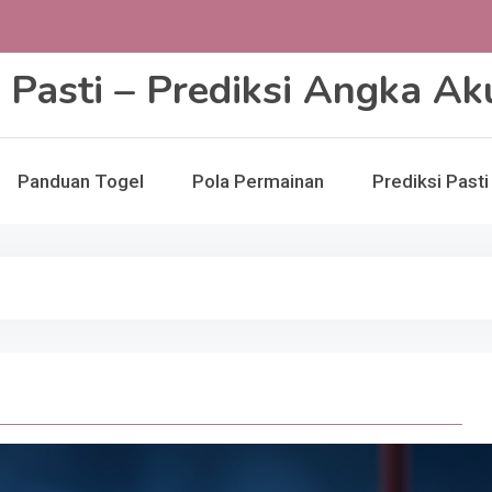
 Pasti – Prediksi Angka Ak
Panduan Togel
Pola Permainan
Prediksi Pasti