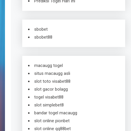
Prediksi Togel Hari Ini
sbobet
sbobet88
macaugg togel
situs macaugg asli
slot toto visabet88
slot gacor bolagg
togel visabet88
slot simplebet8
bandar togel macaugg
slot online pionbet
slot online qq88bet