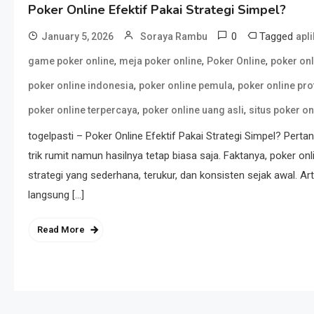
Poker Online Efektif Pakai Strategi Simpel?
0
Tagged
January 5, 2026
Soraya Rambu
apli
,
,
,
game poker online
meja poker online
Poker Online
poker onl
,
,
poker online indonesia
poker online pemula
poker online pro
,
,
poker online terpercaya
poker online uang asli
situs poker on
togelpasti – Poker Online Efektif Pakai Strategi Simpel? Pert
trik rumit namun hasilnya tetap biasa saja. Faktanya, poker on
strategi yang sederhana, terukur, dan konsisten sejak awal. Ar
langsung […]
Read More