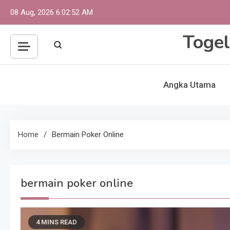
Skip
08 Aug, 2026
6:02:52 AM
to
content
Togel
Angka Utama
Home
Bermain Poker Online
bermain poker online
4 MINS READ