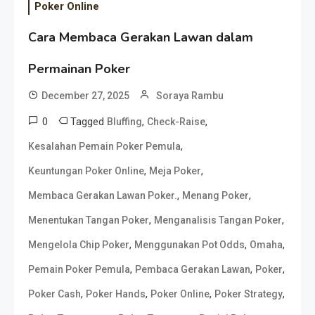
Poker Online
Cara Membaca Gerakan Lawan dalam
Permainan Poker
December 27, 2025
Soraya Rambu
0
Tagged
,
,
Bluffing
Check-Raise
,
Kesalahan Pemain Poker Pemula
,
,
Keuntungan Poker Online
Meja Poker
,
,
Membaca Gerakan Lawan Poker.
Menang Poker
,
,
Menentukan Tangan Poker
Menganalisis Tangan Poker
,
,
,
Mengelola Chip Poker
Menggunakan Pot Odds
Omaha
,
,
,
Pemain Poker Pemula
Pembaca Gerakan Lawan
Poker
,
,
,
,
Poker Cash
Poker Hands
Poker Online
Poker Strategy