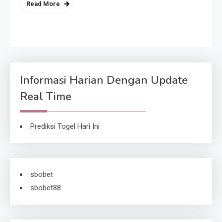
Read More
Informasi Harian Dengan Update
Real Time
Prediksi Togel Hari Ini
sbobet
sbobet88