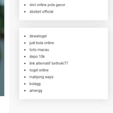
slot online pola gacor
sbobet official
dewatogel
judi bola online
toto macau
depo 10k
link alternatif bethoki77
togel online
mahjong ways
bolagg
amergg