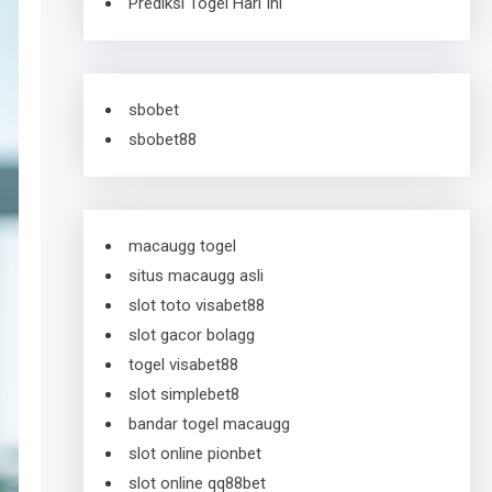
Prediksi Togel Hari Ini
sbobet
sbobet88
macaugg togel
situs macaugg asli
slot toto visabet88
slot gacor bolagg
togel visabet88
slot simplebet8
bandar togel macaugg
slot online pionbet
slot online qq88bet