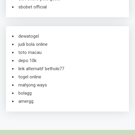
sbobet official
dewatogel
judi bola online
toto macau
depo 10k
link alternatif bethoki77
togel online
mahjong ways
bolagg
amergg