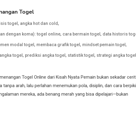
enangan Togel
,
,
isis togel
angka hot dan cold
,
,
kan dengan koma): togel online
cara bermain togel
data historis tog
,
,
,
men modal togel
membaca grafik togel
mindset pemain togel
,
,
,
 angka togel
prediksi angka togel
statistik togel
strategi angka toge
emenangan Togel Online dari Kisah Nyata Pemain bukan sekadar ceri
npa arah, lalu perlahan menemukan pola, disiplin, dan cara berpiki
ngalaman mereka, ada benang merah yang bisa dipelajari—bukan