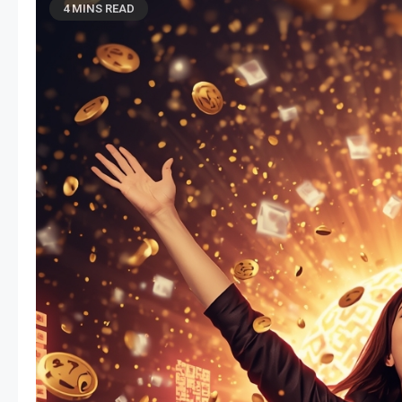
4 MINS READ