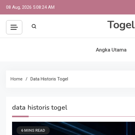
Skip
08 Aug, 2026
5:08:25 AM
to
content
Togel
Angka Utama
Home
Data Historis Togel
data historis togel
6 MINS READ