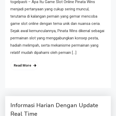
togelpasti – Apa Itu Game Slot Online Pinata Wins
menjadi pertanyaan yang cukup sering muncul,
terutama di kalangan pemain yang gemar mencoba
game slot online dengan tema unik dan nuansa ceria.
Sejak awal kemunculannya, Pinata Wins dikenal sebagai
permainan slot yang menggabungkan konsep pesta,
hadiah melimpah, serta mekanisme permainan yang
relatif mudah dipahami oleh pemain […]
Read More
Informasi Harian Dengan Update
Real Time