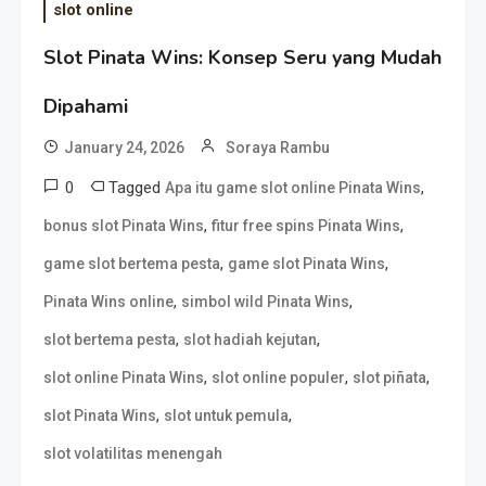
slot online
Slot Pinata Wins: Konsep Seru yang Mudah
Dipahami
January 24, 2026
Soraya Rambu
0
Tagged
,
Apa itu game slot online Pinata Wins
,
,
bonus slot Pinata Wins
fitur free spins Pinata Wins
,
,
game slot bertema pesta
game slot Pinata Wins
,
,
Pinata Wins online
simbol wild Pinata Wins
,
,
slot bertema pesta
slot hadiah kejutan
,
,
,
slot online Pinata Wins
slot online populer
slot piñata
,
,
slot Pinata Wins
slot untuk pemula
slot volatilitas menengah