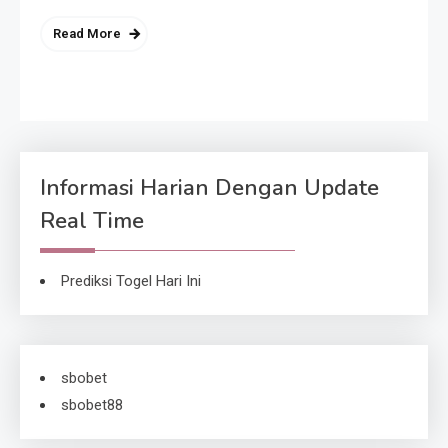
Read More
Informasi Harian Dengan Update
Real Time
Prediksi Togel Hari Ini
sbobet
sbobet88