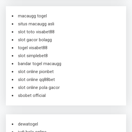
macaugg togel
situs macaugg asli
slot toto visabet88
slot gacor bolagg
togel visabet88
slot simplebet8
bandar togel macaugg
slot online pionbet
slot online qq88bet
slot online pola gacor
sbobet official
dewatogel