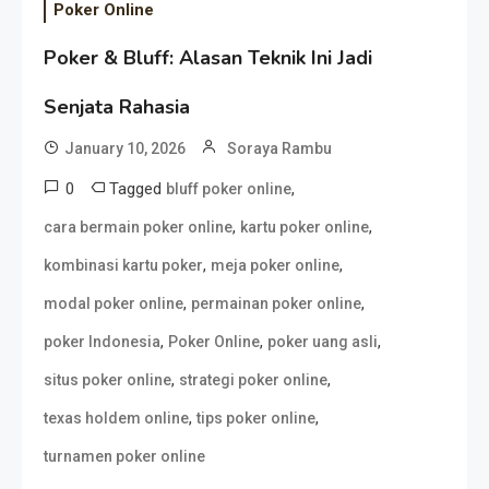
Poker Online
Poker & Bluff: Alasan Teknik Ini Jadi
Senjata Rahasia
January 10, 2026
Soraya Rambu
0
Tagged
,
bluff poker online
,
,
cara bermain poker online
kartu poker online
,
,
kombinasi kartu poker
meja poker online
,
,
modal poker online
permainan poker online
,
,
,
poker Indonesia
Poker Online
poker uang asli
,
,
situs poker online
strategi poker online
,
,
texas holdem online
tips poker online
turnamen poker online