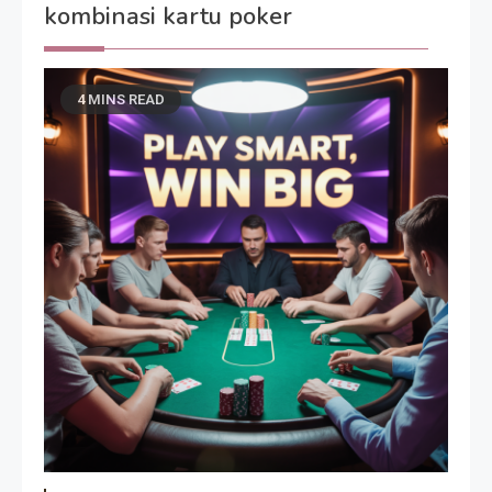
kombinasi kartu poker
4 MINS READ