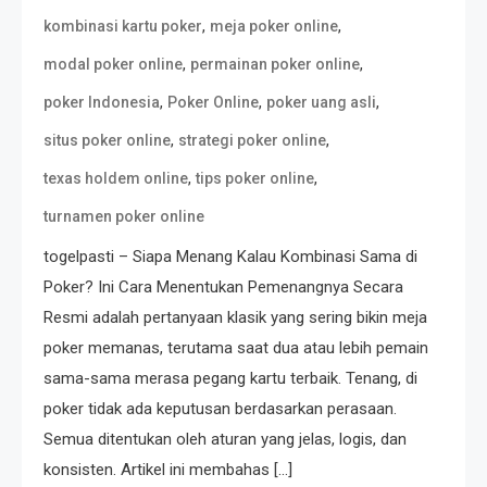
,
,
kombinasi kartu poker
meja poker online
,
,
modal poker online
permainan poker online
,
,
,
poker Indonesia
Poker Online
poker uang asli
,
,
situs poker online
strategi poker online
,
,
texas holdem online
tips poker online
turnamen poker online
togelpasti – Siapa Menang Kalau Kombinasi Sama di
Poker? Ini Cara Menentukan Pemenangnya Secara
Resmi adalah pertanyaan klasik yang sering bikin meja
poker memanas, terutama saat dua atau lebih pemain
sama-sama merasa pegang kartu terbaik. Tenang, di
poker tidak ada keputusan berdasarkan perasaan.
Semua ditentukan oleh aturan yang jelas, logis, dan
konsisten. Artikel ini membahas […]