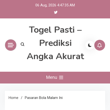
Skip
06 Aug, 2026
4:47:35 AM
to
content
Togel Pasti –
Prediksi
Angka Akurat
Menu
Home
Pasaran Bola Malam Ini