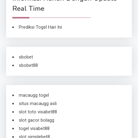
Real Time
Prediksi Togel Hari Ini
sbobet
sbobet88
macaugg togel
situs macaugg asli
slot toto visabet88
slot gacor bolagg
togel visabet88
slot simplebet8