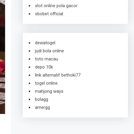
slot online pola gacor
sbobet official
dewatogel
judi bola online
toto macau
depo 10k
link alternatif bethoki77
togel online
mahjong ways
bolagg
amergg