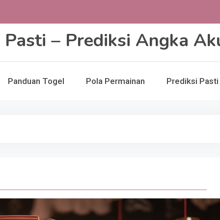
 Pasti – Prediksi Angka Ak
Panduan Togel
Pola Permainan
Prediksi Pasti