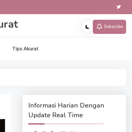
urat
Subscribe
Tips Akurat
Informasi Harian Dengan
Update Real Time