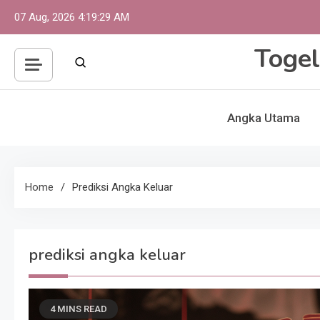
Skip
07 Aug, 2026
4:19:30 AM
to
content
Togel
Angka Utama
Home
Prediksi Angka Keluar
prediksi angka keluar
4 MINS READ