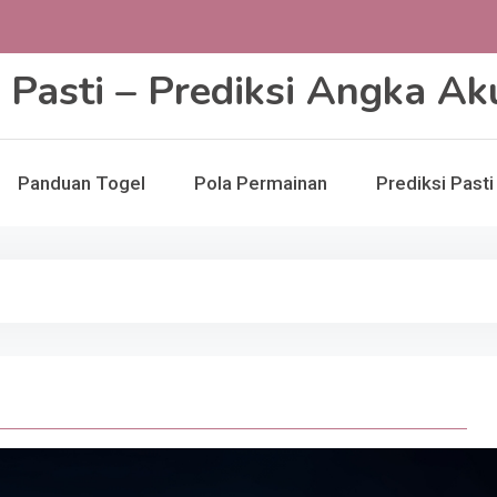
 Pasti – Prediksi Angka Ak
Panduan Togel
Pola Permainan
Prediksi Pasti