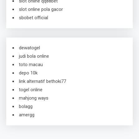
slot online qq88bet
slot online pola gacor
sbobet official
dewatogel
judi bola online
toto macau
depo 10k
link alternatif bethoki77
togel online
mahjong ways
bolagg
amergg