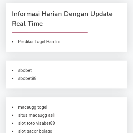
Informasi Harian Dengan Update
Real Time
Prediksi Togel Hari Ini
sbobet
sbobet88
macaugg togel
situs macaugg asli
slot toto visabet88
slot gacor bolagg