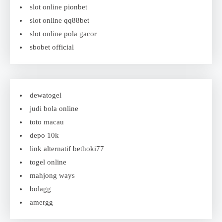
slot online pionbet
slot online qq88bet
slot online pola gacor
sbobet official
dewatogel
judi bola online
toto macau
depo 10k
link alternatif bethoki77
togel online
mahjong ways
bolagg
amergg