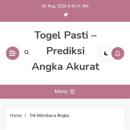
Skip
06 Aug, 2026
8:45:41 AM
to
content
Togel Pasti –
Prediksi
Angka Akurat
Menu
Home
Trik Membaca Angka