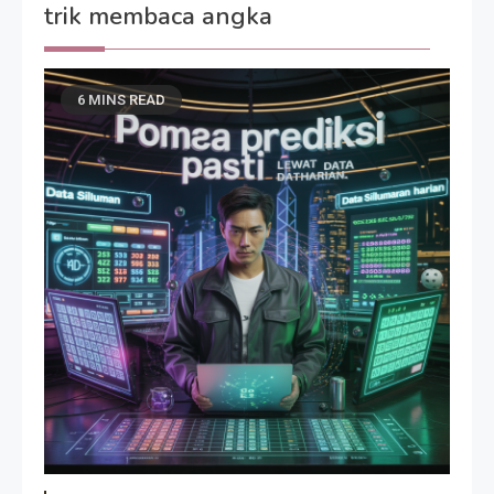
trik membaca angka
6 MINS READ