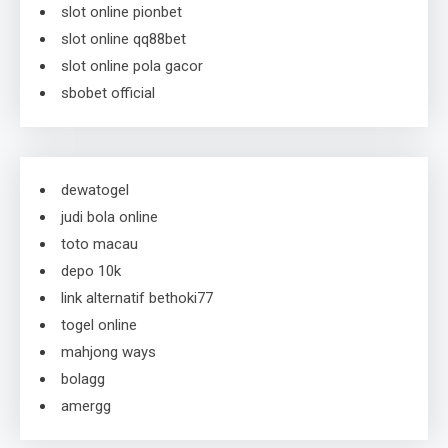
slot online pionbet
slot online qq88bet
slot online pola gacor
sbobet official
dewatogel
judi bola online
toto macau
depo 10k
link alternatif bethoki77
togel online
mahjong ways
bolagg
amergg