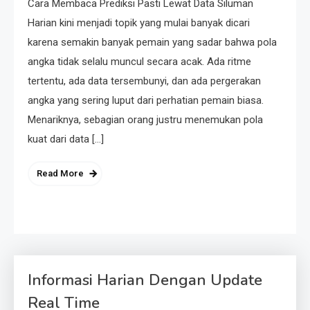
Cara Membaca Prediksi Pasti Lewat Data Siluman
Harian kini menjadi topik yang mulai banyak dicari
karena semakin banyak pemain yang sadar bahwa pola
angka tidak selalu muncul secara acak. Ada ritme
tertentu, ada data tersembunyi, dan ada pergerakan
angka yang sering luput dari perhatian pemain biasa.
Menariknya, sebagian orang justru menemukan pola
kuat dari data […]
Read More
Informasi Harian Dengan Update
Real Time