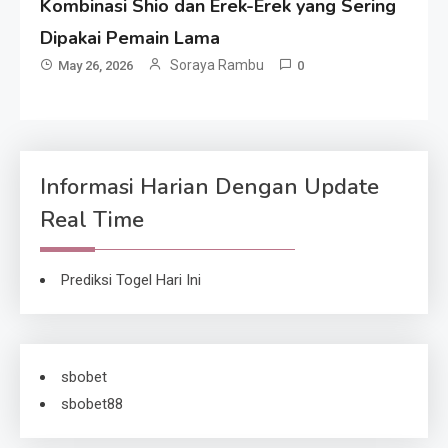
Kombinasi Shio dan Erek-Erek yang Sering
Dipakai Pemain Lama
Soraya Rambu
May 26, 2026
0
Informasi Harian Dengan Update
Real Time
Prediksi Togel Hari Ini
sbobet
sbobet88