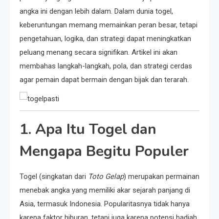
angka ini dengan lebih dalam. Dalam dunia togel,
keberuntungan memang memainkan peran besar, tetapi
pengetahuan, logika, dan strategi dapat meningkatkan
peluang menang secara signifikan. Artikel ini akan
membahas langkah-langkah, pola, dan strategi cerdas
agar pemain dapat bermain dengan bijak dan terarah.
1. Apa Itu Togel dan
Mengapa Begitu Populer
Togel (singkatan dari
Toto Gelap
) merupakan permainan
menebak angka yang memiliki akar sejarah panjang di
Asia, termasuk Indonesia. Popularitasnya tidak hanya
karena faktor hiburan, tetapi juga karena potensi hadiah