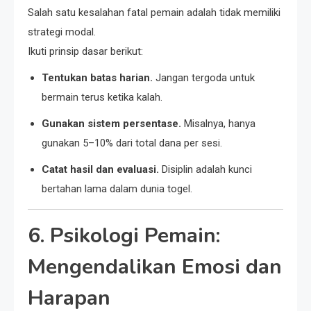
Salah satu kesalahan fatal pemain adalah tidak memiliki
strategi modal.
Ikuti prinsip dasar berikut:
Tentukan batas harian.
Jangan tergoda untuk
bermain terus ketika kalah.
Gunakan sistem persentase.
Misalnya, hanya
gunakan 5–10% dari total dana per sesi.
Catat hasil dan evaluasi.
Disiplin adalah kunci
bertahan lama dalam dunia togel.
6. Psikologi Pemain:
Mengendalikan Emosi dan
Harapan