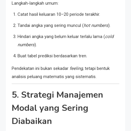
Langkah-langkah umum:
Catat hasil keluaran 10–20 periode terakhir.
Tandai angka yang sering muncul (
hot numbers
).
Hindari angka yang belum keluar terlalu lama (
cold
numbers
).
Buat tabel prediksi berdasarkan tren.
Pendekatan ini bukan sekadar
feeling
, tetapi bentuk
analisis peluang matematis yang sistematis.
5. Strategi Manajemen
Modal yang Sering
Diabaikan