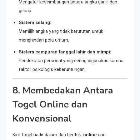
Mengatur keseimbangan antara angka ganjil dan
genap.
Sistem selang:
Memilih angka yang tidak berurutan untuk
menghindari pola umum.
Sistem campuran tanggal lahir dan mimpi:
Pendekatan personal yang sering digunakan karena
faktor psikologis keberuntungan.
8. Membedakan Antara
Togel Online dan
Konvensional
Kini, togel hadir dalam dua bentuk:
online
dan