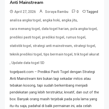
Anti Mainstream
0
Tagged
April 27, 2026
Soraya Rambu
,
,
,
analisa angka togel
angka hoki
angka jitu
,
,
,
cara menang togel
data togel harian
pola angka togel
,
,
,
prediksi pasti togel
prediksi togel
rumus togel
,
,
,
statistik togel
strategi anti mainstream
strategi togel
,
,
teknik prediksi togel
tips bermain togel
trik togel akurat
,
Update data togel 5D
togelpasti.com – Prediksi Pasti Togel dengan Strategi
Anti Mainstream kini bukan lagi sekadar mitos atau
tebakan kosong, tapi sudah berkembang menjadi
pendekatan yang lebih terstruktur, kreatif, dan out of the
box. Banyak orang masih terjebak pada pola lama yang
itu-itu saja, padahal di balik permainan ini, ada celah