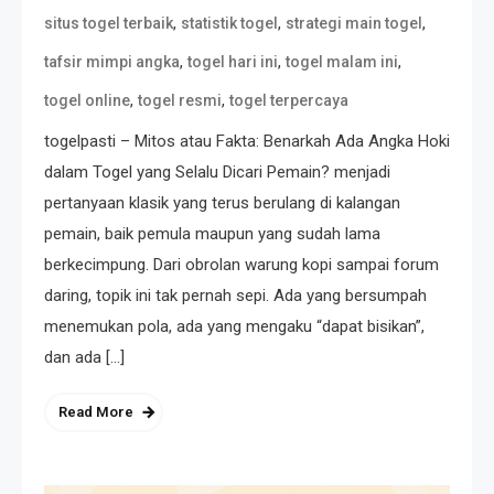
,
,
,
situs togel terbaik
statistik togel
strategi main togel
,
,
,
tafsir mimpi angka
togel hari ini
togel malam ini
,
,
togel online
togel resmi
togel terpercaya
togelpasti – Mitos atau Fakta: Benarkah Ada Angka Hoki
dalam Togel yang Selalu Dicari Pemain? menjadi
pertanyaan klasik yang terus berulang di kalangan
pemain, baik pemula maupun yang sudah lama
berkecimpung. Dari obrolan warung kopi sampai forum
daring, topik ini tak pernah sepi. Ada yang bersumpah
menemukan pola, ada yang mengaku “dapat bisikan”,
dan ada […]
Read More