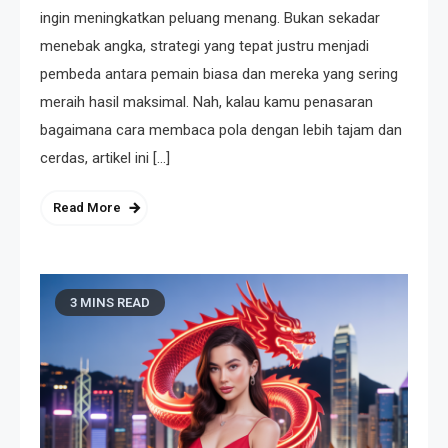
ingin meningkatkan peluang menang. Bukan sekadar
menebak angka, strategi yang tepat justru menjadi
pembeda antara pemain biasa dan mereka yang sering
meraih hasil maksimal. Nah, kalau kamu penasaran
bagaimana cara membaca pola dengan lebih tajam dan
cerdas, artikel ini […]
Read More
3 MINS READ