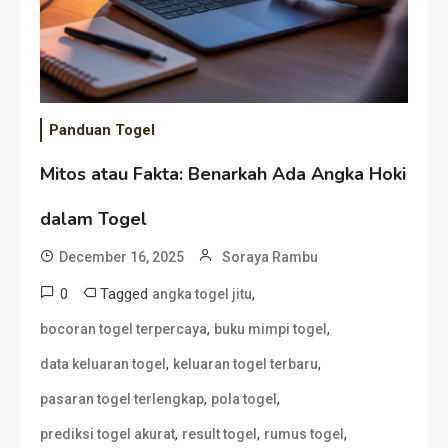
Panduan Togel
Mitos atau Fakta: Benarkah Ada Angka Hoki
dalam Togel
December 16, 2025
Soraya Rambu
0
Tagged
,
angka togel jitu
,
,
bocoran togel terpercaya
buku mimpi togel
,
,
data keluaran togel
keluaran togel terbaru
,
,
pasaran togel terlengkap
pola togel
,
,
,
prediksi togel akurat
result togel
rumus togel