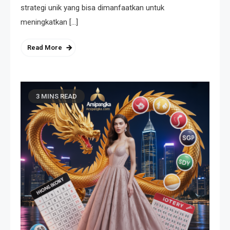
strategi unik yang bisa dimanfaatkan untuk
meningkatkan […]
Read More
3 MINS READ