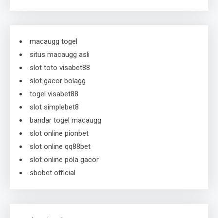
macaugg togel
situs macaugg asli
slot toto visabet88
slot gacor bolagg
togel visabet88
slot simplebet8
bandar togel macaugg
slot online pionbet
slot online qq88bet
slot online pola gacor
sbobet official