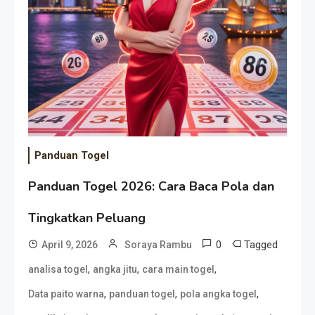
Panduan Togel
Panduan Togel 2026: Cara Baca Pola dan
Tingkatkan Peluang
0
Tagged
April 9, 2026
Soraya Rambu
,
,
,
analisa togel
angka jitu
cara main togel
,
,
,
Data paito warna
panduan togel
pola angka togel