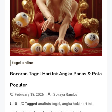
togel online
Bocoran Togel Hari Ini: Angka Panas & Pola
Populer
February 18, 2026
Soraya Rambu
0
Tagged
,
,
analisis togel
angka hoki hari ini