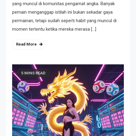
yang muncul di komunitas pengamat angka. Banyak
pemain menganggap istilah ini bukan sekadar gaya
permainan, tetapi sudah seperti habit yang muncul di
momen tertentu ketika mereka merasa […]
Read More
5 MINS READ