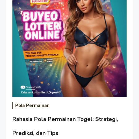
Pola Permainan
Rahasia Pola Permainan Togel: Strategi,
Prediksi, dan Tips