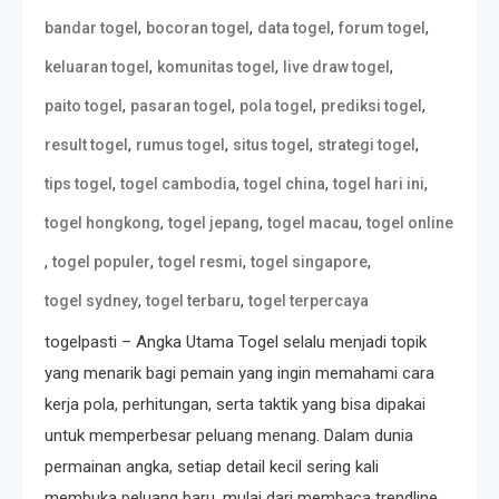
,
,
,
,
bandar togel
bocoran togel
data togel
forum togel
,
,
,
keluaran togel
komunitas togel
live draw togel
,
,
,
,
paito togel
pasaran togel
pola togel
prediksi togel
,
,
,
,
result togel
rumus togel
situs togel
strategi togel
,
,
,
,
tips togel
togel cambodia
togel china
togel hari ini
,
,
,
togel hongkong
togel jepang
togel macau
togel online
,
,
,
,
togel populer
togel resmi
togel singapore
,
,
togel sydney
togel terbaru
togel terpercaya
togelpasti – Angka Utama Togel selalu menjadi topik
yang menarik bagi pemain yang ingin memahami cara
kerja pola, perhitungan, serta taktik yang bisa dipakai
untuk memperbesar peluang menang. Dalam dunia
permainan angka, setiap detail kecil sering kali
membuka peluang baru, mulai dari membaca trendline,