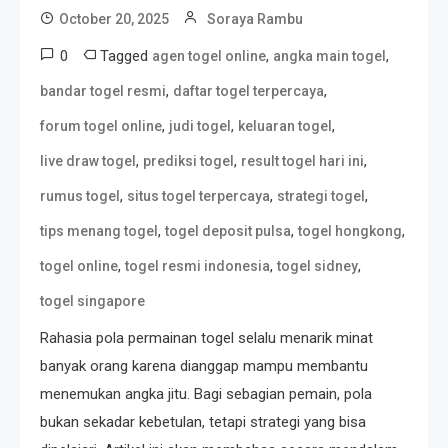
October 20, 2025
Soraya Rambu
0
Tagged
,
,
agen togel online
angka main togel
,
,
bandar togel resmi
daftar togel terpercaya
,
,
,
forum togel online
judi togel
keluaran togel
,
,
,
live draw togel
prediksi togel
result togel hari ini
,
,
,
rumus togel
situs togel terpercaya
strategi togel
,
,
,
tips menang togel
togel deposit pulsa
togel hongkong
,
,
,
togel online
togel resmi indonesia
togel sidney
togel singapore
Rahasia pola permainan togel selalu menarik minat
banyak orang karena dianggap mampu membantu
menemukan angka jitu. Bagi sebagian pemain, pola
bukan sekadar kebetulan, tetapi strategi yang bisa