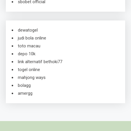
sbobet official
dewatogel
judi bola online
toto macau
depo 10k
link alternatif bethoki77
togel online
mahjong ways
bolagg
amergg