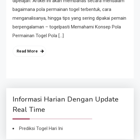
dipelajari. Artikel ini akan membahas secara mendalam
bagaimana pola permainan togel terbentuk, cara
menganalisanya, hingga tips yang sering dipakai pemain
berpengalaman – togelpasti Memahami Konsep Pola
Permainan Togel Pola […]
Read More
Informasi Harian Dengan Update
Real Time
Prediksi Togel Hari Ini