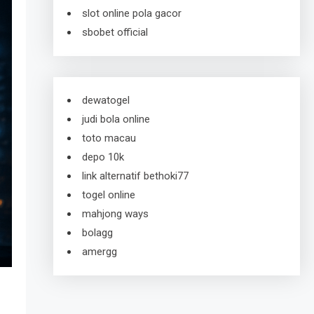
slot online pola gacor
sbobet official
dewatogel
judi bola online
toto macau
depo 10k
link alternatif bethoki77
togel online
mahjong ways
bolagg
amergg