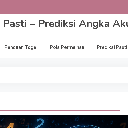
 Pasti – Prediksi Angka Ak
Panduan Togel
Pola Permainan
Prediksi Pasti