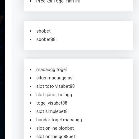
Prediksi Togel Hari Ini
sbobet
sbobet88
macaugg togel
situs macaugg asli
slot toto visabet88
slot gacor bolagg
togel visabet88
slot simplebet8
bandar togel macaugg
slot online pionbet
slot online qq88bet