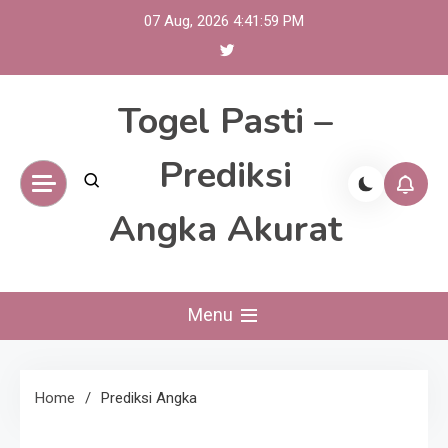
Skip
07 Aug, 2026
4:42:00 PM
to
content
Togel Pasti –
Prediksi
Angka Akurat
Menu
Home
Prediksi Angka