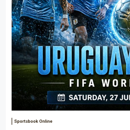
Sportsbook Online