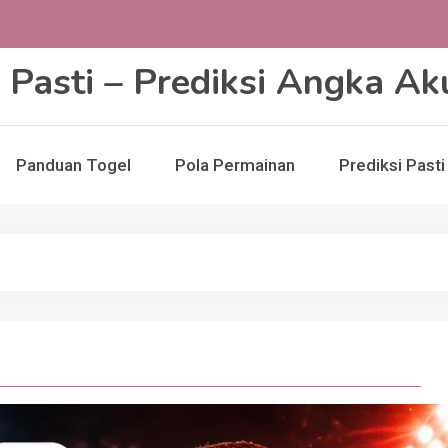
 Pasti – Prediksi Angka Ak
Panduan Togel
Pola Permainan
Prediksi Pasti