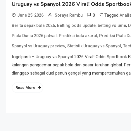
Uruguay vs Spanyol 2026 Viral! Odds Sportbook
0
Tagged
June 25, 2026
Soraya Rambu
Anali
,
,
,
Berita sepak bola 2026
Betting odds update
betting volume
D
,
,
Piala Dunia 2026 jadwal
Prediksi bola akurat
Prediksi Piala D
,
,
Spanyol vs Uruguay preview
Statistik Uruguay vs Spanyol
Tact
togelpasti – Uruguay vs Spanyol 2026 Viral! Odds Sportbook Bi
kalangan penggemar sepak bola dan pasar taruhan global. Pert
dianggap sebagai duel penuh gengsi yang mempertemukan gay
Read More