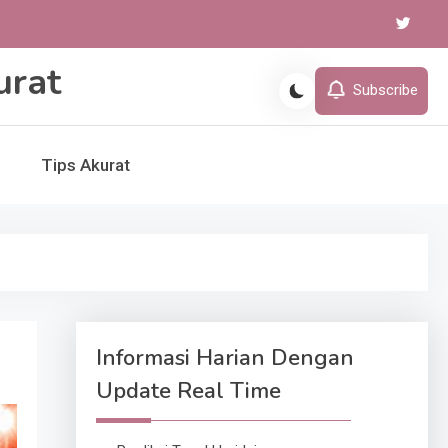
urat
Subscribe
Tips Akurat
Informasi Harian Dengan
Update Real Time