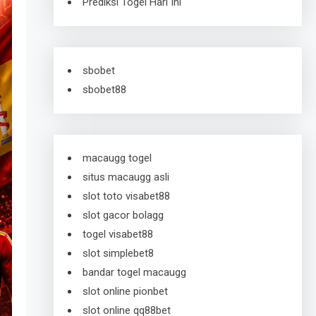
Prediksi Togel Hari Ini
sbobet
sbobet88
macaugg togel
situs macaugg asli
slot toto visabet88
slot gacor bolagg
togel visabet88
slot simplebet8
bandar togel macaugg
slot online pionbet
slot online qq88bet