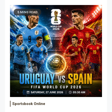
5 MINS READ
Sportsbook Online