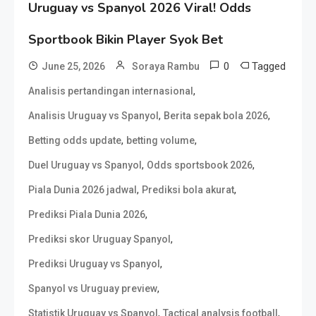
Uruguay vs Spanyol 2026 Viral! Odds
Sportbook Bikin Player Syok Bet
0
Tagged
June 25, 2026
Soraya Rambu
,
Analisis pertandingan internasional
,
,
Analisis Uruguay vs Spanyol
Berita sepak bola 2026
,
,
Betting odds update
betting volume
,
,
Duel Uruguay vs Spanyol
Odds sportsbook 2026
,
,
Piala Dunia 2026 jadwal
Prediksi bola akurat
,
Prediksi Piala Dunia 2026
,
Prediksi skor Uruguay Spanyol
,
Prediksi Uruguay vs Spanyol
,
Spanyol vs Uruguay preview
,
,
Statistik Uruguay vs Spanyol
Tactical analysis football