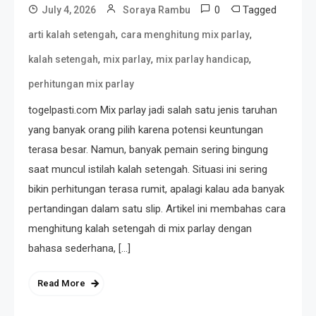
0
Tagged
July 4, 2026
Soraya Rambu
,
,
arti kalah setengah
cara menghitung mix parlay
,
,
,
kalah setengah
mix parlay
mix parlay handicap
perhitungan mix parlay
togelpasti.com Mix parlay jadi salah satu jenis taruhan
yang banyak orang pilih karena potensi keuntungan
terasa besar. Namun, banyak pemain sering bingung
saat muncul istilah kalah setengah. Situasi ini sering
bikin perhitungan terasa rumit, apalagi kalau ada banyak
pertandingan dalam satu slip. Artikel ini membahas cara
menghitung kalah setengah di mix parlay dengan
bahasa sederhana, […]
Read More