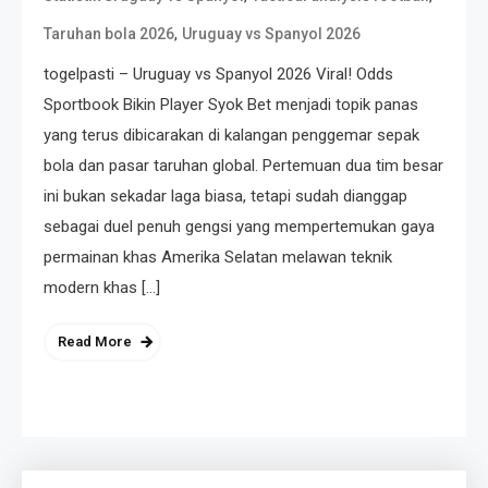
,
Taruhan bola 2026
Uruguay vs Spanyol 2026
togelpasti – Uruguay vs Spanyol 2026 Viral! Odds
Sportbook Bikin Player Syok Bet menjadi topik panas
yang terus dibicarakan di kalangan penggemar sepak
bola dan pasar taruhan global. Pertemuan dua tim besar
ini bukan sekadar laga biasa, tetapi sudah dianggap
sebagai duel penuh gengsi yang mempertemukan gaya
permainan khas Amerika Selatan melawan teknik
modern khas […]
Read More