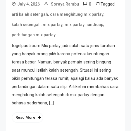
0
Tagged
July 4, 2026
Soraya Rambu
,
,
arti kalah setengah
cara menghitung mix parlay
,
,
,
kalah setengah
mix parlay
mix parlay handicap
perhitungan mix parlay
togelpasti.com Mix parlay jadi salah satu jenis taruhan
yang banyak orang pilih karena potensi keuntungan
terasa besar. Namun, banyak pemain sering bingung
saat muncul istilah kalah setengah. Situasi ini sering
bikin perhitungan terasa rumit, apalagi kalau ada banyak
pertandingan dalam satu slip. Artikel ini membahas cara
menghitung kalah setengah di mix parlay dengan
bahasa sederhana, […]
Read More