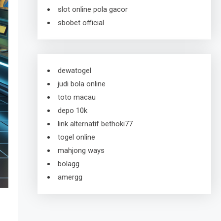
slot online pola gacor
sbobet official
dewatogel
judi bola online
toto macau
depo 10k
link alternatif bethoki77
togel online
mahjong ways
bolagg
amergg