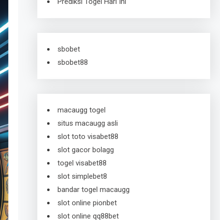
Prediksi Togel Hari Ini
sbobet
sbobet88
macaugg togel
situs macaugg asli
slot toto visabet88
slot gacor bolagg
togel visabet88
slot simplebet8
bandar togel macaugg
slot online pionbet
slot online qq88bet