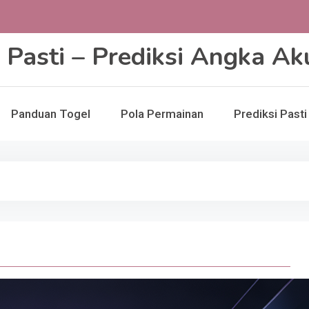
 Pasti – Prediksi Angka Ak
Panduan Togel
Pola Permainan
Prediksi Pasti