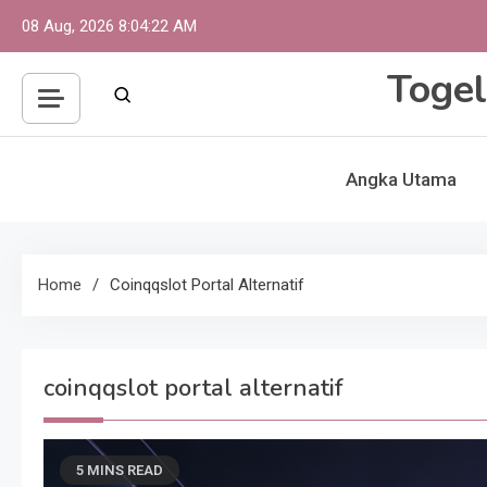
Skip
08 Aug, 2026
8:04:23 AM
to
content
Togel
Angka Utama
Home
Coinqqslot Portal Alternatif
coinqqslot portal alternatif
5 MINS READ