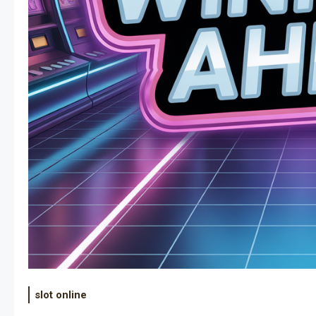
slot online