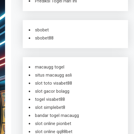
Prediksi Togel Hari Ini
sbobet
sbobet88
macaugg togel
situs macaugg asli
slot toto visabet88
slot gacor bolagg
togel visabet88
slot simplebet8
bandar togel macaugg
slot online pionbet
slot online qq88bet