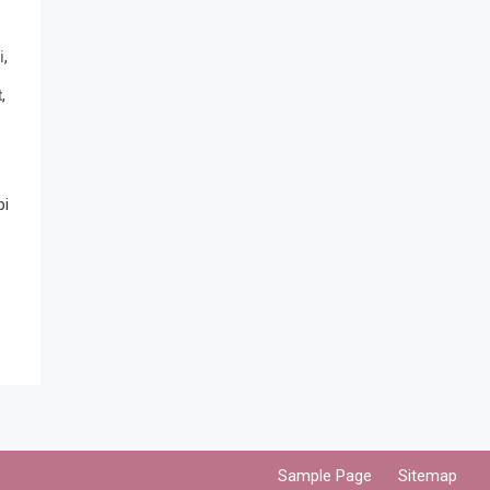
,
i
,
t
pi
Sample Page
Sitemap