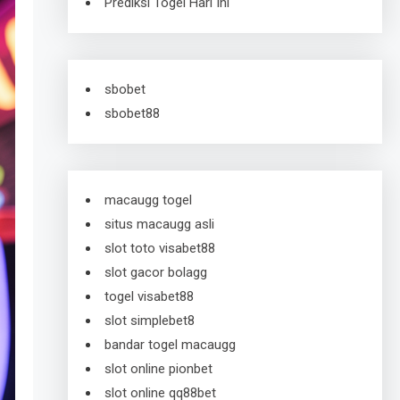
Prediksi Togel Hari Ini
sbobet
sbobet88
macaugg togel
situs macaugg asli
slot toto visabet88
slot gacor bolagg
togel visabet88
slot simplebet8
bandar togel macaugg
slot online pionbet
slot online qq88bet