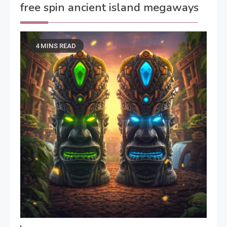
free spin ancient island megaways
4 MINS READ