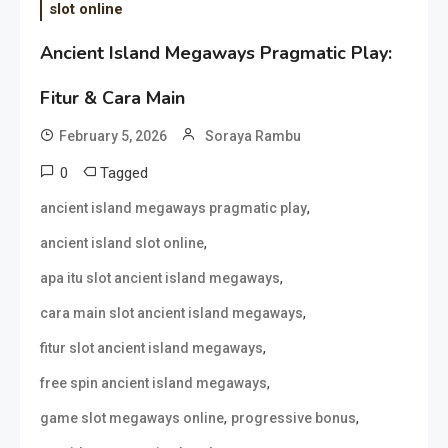
slot online
Ancient Island Megaways Pragmatic Play:
Fitur & Cara Main
February 5, 2026
Soraya Rambu
0
Tagged
,
ancient island megaways pragmatic play
,
ancient island slot online
,
apa itu slot ancient island megaways
,
cara main slot ancient island megaways
,
fitur slot ancient island megaways
,
free spin ancient island megaways
,
,
game slot megaways online
progressive bonus