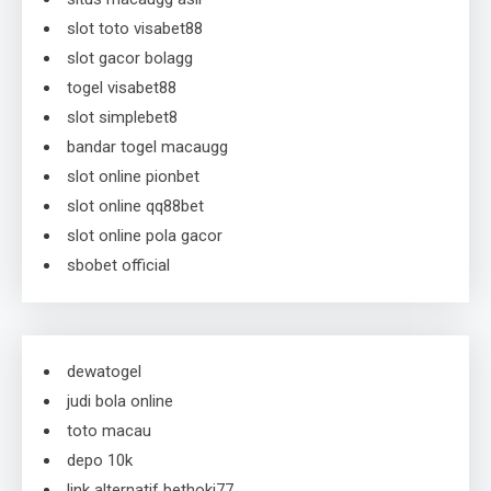
slot toto visabet88
slot gacor bolagg
togel visabet88
slot simplebet8
bandar togel macaugg
slot online pionbet
slot online qq88bet
slot online pola gacor
sbobet official
dewatogel
judi bola online
toto macau
depo 10k
link alternatif bethoki77