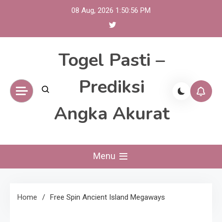
Skip
08 Aug, 2026
1:50:56 PM
to
content
Togel Pasti –
Prediksi
Angka Akurat
Menu
Home
Free Spin Ancient Island Megaways