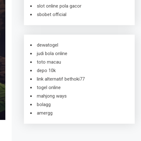
slot online pola gacor
sbobet official
dewatogel
judi bola online
toto macau
depo 10k
link alternatif bethoki77
togel online
mahjong ways
bolagg
amergg