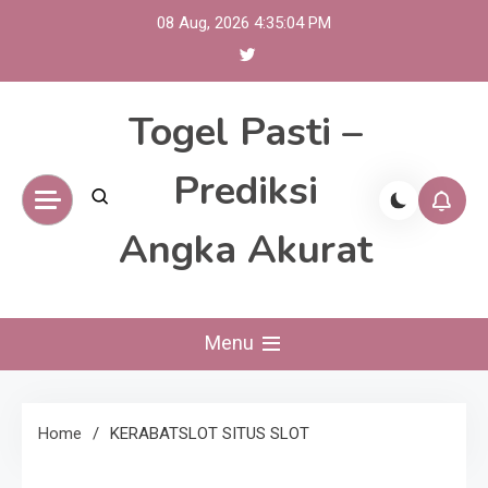
Skip
08 Aug, 2026
4:35:04 PM
to
content
Togel Pasti –
Prediksi
Angka Akurat
Menu
Home
KERABATSLOT SITUS SLOT