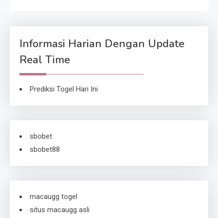
Informasi Harian Dengan Update
Real Time
Prediksi Togel Hari Ini
sbobet
sbobet88
macaugg togel
situs macaugg asli