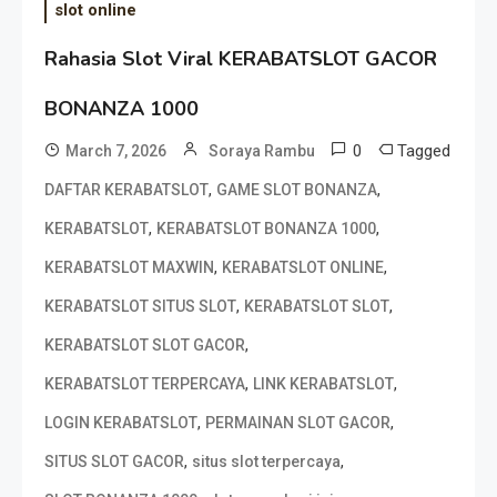
slot online
Rahasia Slot Viral KERABATSLOT GACOR
BONANZA 1000
0
Tagged
March 7, 2026
Soraya Rambu
,
,
DAFTAR KERABATSLOT
GAME SLOT BONANZA
,
,
KERABATSLOT
KERABATSLOT BONANZA 1000
,
,
KERABATSLOT MAXWIN
KERABATSLOT ONLINE
,
,
KERABATSLOT SITUS SLOT
KERABATSLOT SLOT
,
KERABATSLOT SLOT GACOR
,
,
KERABATSLOT TERPERCAYA
LINK KERABATSLOT
,
,
LOGIN KERABATSLOT
PERMAINAN SLOT GACOR
,
,
SITUS SLOT GACOR
situs slot terpercaya