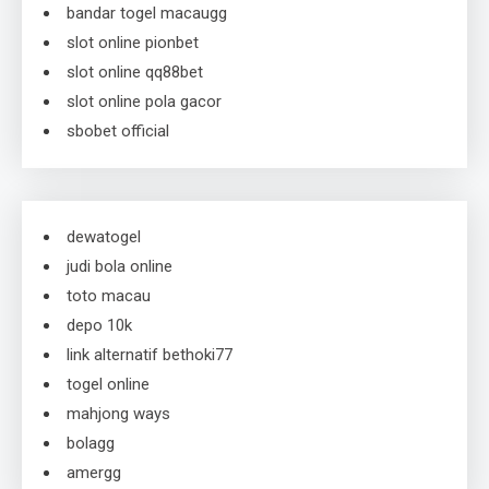
bandar togel macaugg
slot online pionbet
slot online qq88bet
slot online pola gacor
sbobet official
dewatogel
judi bola online
toto macau
depo 10k
link alternatif bethoki77
togel online
mahjong ways
bolagg
amergg