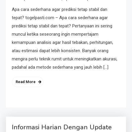
Apa cara sederhana agar prediksi tetap stabil dan
tepat? togelpasti.com – Apa cara sederhana agar
prediksi tetap stabil dan tepat? Pertanyaan ini sering
muncul ketika seseorang ingin mempertajam
kemampuan analisis agar hasil tebakan, perhitungan,
atau estimasi dapat lebih konsisten. Banyak orang
mengira perlu teknik rumit untuk meningkatkan akurasi,
padahal ada metode sederhana yang jauh lebih […]
Read More
Informasi Harian Dengan Update