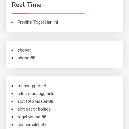
Real Time
Prediksi Togel Hari Ini
sbobet
sbobet88
macaugg togel
situs macaugg asli
slot toto visabet88
slot gacor bolagg
togel visabet88
slot simplebet8