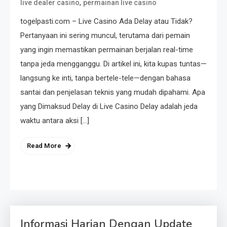
,
live dealer casino
permainan live casino
togelpasti.com – Live Casino Ada Delay atau Tidak?
Pertanyaan ini sering muncul, terutama dari pemain
yang ingin memastikan permainan berjalan real-time
tanpa jeda mengganggu. Di artikel ini, kita kupas tuntas—
langsung ke inti, tanpa bertele-tele—dengan bahasa
santai dan penjelasan teknis yang mudah dipahami. Apa
yang Dimaksud Delay di Live Casino Delay adalah jeda
waktu antara aksi […]
Read More
Informasi Harian Dengan Update