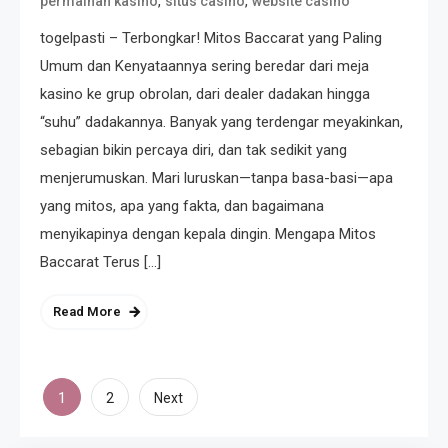
,
,
permainan kasino
situs casino
website casino
togelpasti – Terbongkar! Mitos Baccarat yang Paling
Umum dan Kenyataannya sering beredar dari meja
kasino ke grup obrolan, dari dealer dadakan hingga
“suhu” dadakannya. Banyak yang terdengar meyakinkan,
sebagian bikin percaya diri, dan tak sedikit yang
menjerumuskan. Mari luruskan—tanpa basa-basi—apa
yang mitos, apa yang fakta, dan bagaimana
menyikapinya dengan kepala dingin. Mengapa Mitos
Baccarat Terus […]
Read More
Posts
1
2
Next
pagination