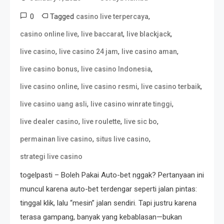
0
Tagged
,
casino live terpercaya
,
,
,
casino online live
live baccarat
live blackjack
,
,
,
live casino
live casino 24 jam
live casino aman
,
,
live casino bonus
live casino Indonesia
,
,
,
live casino online
live casino resmi
live casino terbaik
,
,
live casino uang asli
live casino winrate tinggi
,
,
,
live dealer casino
live roulette
live sic bo
,
,
permainan live casino
situs live casino
strategi live casino
togelpasti – Boleh Pakai Auto-bet nggak? Pertanyaan ini
muncul karena auto-bet terdengar seperti jalan pintas:
tinggal klik, lalu “mesin” jalan sendiri. Tapi justru karena
terasa gampang, banyak yang kebablasan—bukan