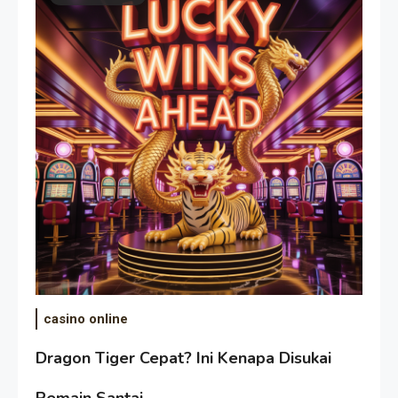
casino online
Dragon Tiger Cepat? Ini Kenapa Disukai