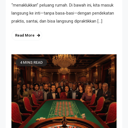
“menaklukkan” peluang rumah. Di bawah ini, kita masuk
langsung ke inti—tanpa basa-basi—dengan pendekatan
praktis, santai, dan bisa langsung dipraktikkan […]
Read More
4 MINS READ