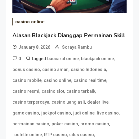
casino online
Alasan Blackjack Dianggap Permainan Skill
January 8, 2026
Soraya Rambu
0
Tagged
,
,
baccarat online
blackjack online
,
,
,
bonus casino
casino aman
casino Indonesia
,
,
,
casino mobile
casino online
casino real time
,
,
,
casino resmi
casino slot
casino terbaik
,
,
,
casino terpercaya
casino uang asli
dealer live
,
,
,
,
game casino
jackpot casino
judi online
live casino
,
,
,
permainan casino
poker casino
promo casino
,
,
,
roulette online
RTP casino
situs casino