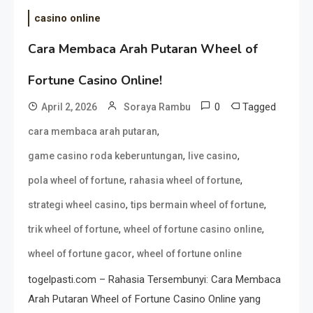
casino online
Cara Membaca Arah Putaran Wheel of
Fortune Casino Online!
0
Tagged
April 2, 2026
Soraya Rambu
,
cara membaca arah putaran
,
,
game casino roda keberuntungan
live casino
,
,
pola wheel of fortune
rahasia wheel of fortune
,
,
strategi wheel casino
tips bermain wheel of fortune
,
,
trik wheel of fortune
wheel of fortune casino online
,
wheel of fortune gacor
wheel of fortune online
togelpasti.com – Rahasia Tersembunyi: Cara Membaca
Arah Putaran Wheel of Fortune Casino Online yang