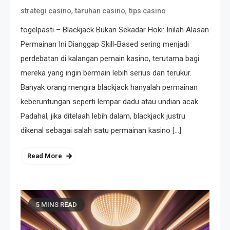
,
,
strategi casino
taruhan casino
tips casino
togelpasti – Blackjack Bukan Sekadar Hoki: Inilah Alasan
Permainan Ini Dianggap Skill-Based sering menjadi
perdebatan di kalangan pemain kasino, terutama bagi
mereka yang ingin bermain lebih serius dan terukur.
Banyak orang mengira blackjack hanyalah permainan
keberuntungan seperti lempar dadu atau undian acak.
Padahal, jika ditelaah lebih dalam, blackjack justru
dikenal sebagai salah satu permainan kasino […]
Read More
5 MINS READ