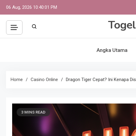
Skip
06 Aug, 2026
10:40:03 PM
to
content
Togel
Angka Utama
Home
Casino Online
Dragon Tiger Cepat? Ini Kenapa Di
3 MINS READ