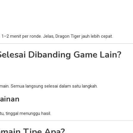
2 menit per ronde. Jelas, Dragon Tiger jauh lebih cepat.
Selesai Dibanding Game Lain?
pemain. Semua langsung selesai dalam satu langkah.
ainan
itu, tinggal menunggu hasil.
emain Tipe Apa?