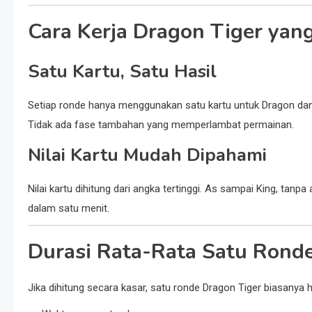
Cara Kerja Dragon Tiger yan
Satu Kartu, Satu Hasil
Setiap ronde hanya menggunakan satu kartu untuk Dragon dan sa
Tidak ada fase tambahan yang memperlambat permainan.
Nilai Kartu Mudah Dipahami
Nilai kartu dihitung dari angka tertinggi. As sampai King, tan
dalam satu menit.
Durasi Rata-Rata Satu Rond
Jika dihitung secara kasar, satu ronde Dragon Tiger biasany