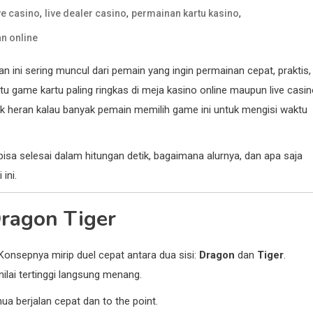
,
,
,
ve casino
live dealer casino
permainan kartu kasino
an online
n ini sering muncul dari pemain yang ingin permainan cepat, praktis,
tu game kartu paling ringkas di meja kasino online maupun live casin
idak heran kalau banyak pemain memilih game ini untuk mengisi waktu
bisa selesai dalam hitungan detik, bagaimana alurnya, dan apa saja
ini.
ragon Tiger
onsepnya mirip duel cepat antara dua sisi:
Dragon
dan
Tiger
.
ilai tertinggi langsung menang.
ua berjalan cepat dan to the point.