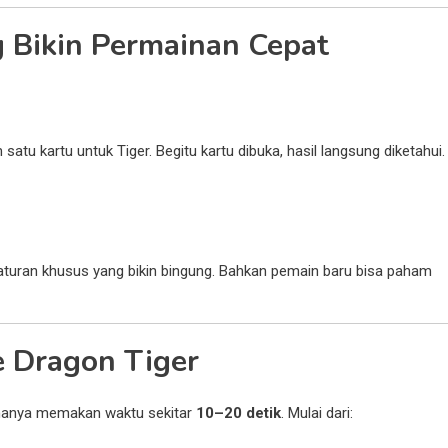
g Bikin Permainan Cepat
tu kartu untuk Tiger. Begitu kartu dibuka, hasil langsung diketahui.
pa aturan khusus yang bikin bingung. Bahkan pemain baru bisa paham
e Dragon Tiger
a hanya memakan waktu sekitar
10–20 detik
. Mulai dari: