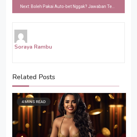
Next:
Boleh Pakai Auto-bet Nggak? Jawaban Tegas, Plus Risiko
Soraya Rambu
Related Posts
4 MINS READ