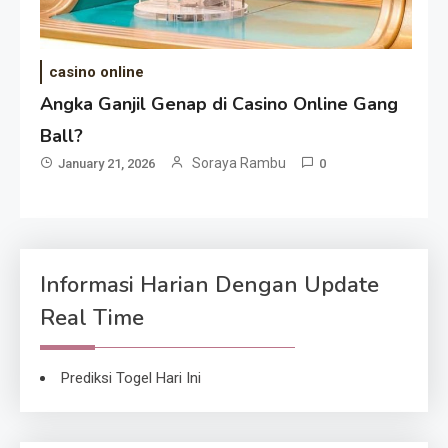
casino online
Angka Ganjil Genap di Casino Online Gang
Ball?
Soraya Rambu
January 21, 2026
0
Informasi Harian Dengan Update
Real Time
Prediksi Togel Hari Ini