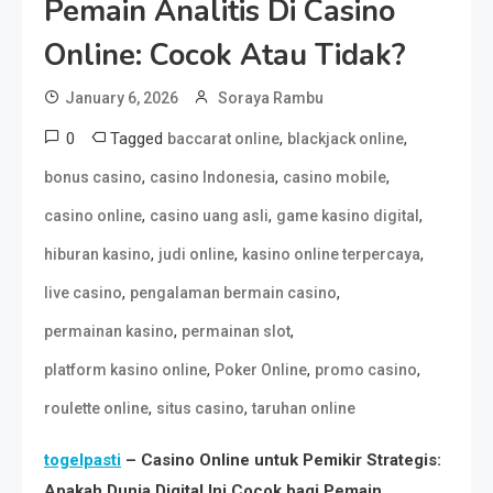
Pemain Analitis Di Casino
Online: Cocok Atau Tidak?
January 6, 2026
Soraya Rambu
0
Tagged
,
,
baccarat online
blackjack online
,
,
,
bonus casino
casino Indonesia
casino mobile
,
,
,
casino online
casino uang asli
game kasino digital
,
,
,
hiburan kasino
judi online
kasino online terpercaya
,
,
live casino
pengalaman bermain casino
,
,
permainan kasino
permainan slot
,
,
,
platform kasino online
Poker Online
promo casino
,
,
roulette online
situs casino
taruhan online
togelpasti
– Casino Online untuk Pemikir Strategis:
Apakah Dunia Digital Ini Cocok bagi Pemain