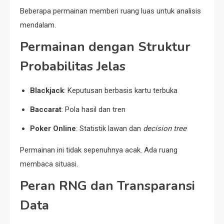
Beberapa permainan memberi ruang luas untuk analisis
mendalam.
Permainan dengan Struktur
Probabilitas Jelas
Blackjack
: Keputusan berbasis kartu terbuka
Baccarat
: Pola hasil dan tren
Poker Online
: Statistik lawan dan
decision tree
Permainan ini tidak sepenuhnya acak. Ada ruang
membaca situasi.
Peran RNG dan Transparansi
Data