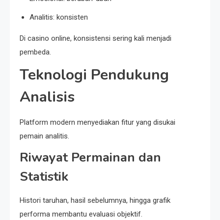
Analitis: konsisten
Di casino online, konsistensi sering kali menjadi
pembeda.
Teknologi Pendukung
Analisis
Platform modern menyediakan fitur yang disukai
pemain analitis.
Riwayat Permainan dan
Statistik
Histori taruhan, hasil sebelumnya, hingga grafik
performa membantu evaluasi objektif.