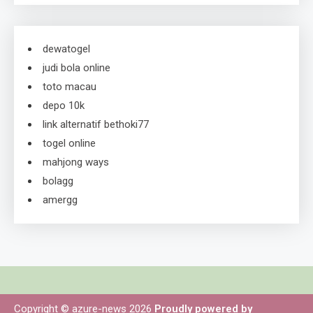
dewatogel
judi bola online
toto macau
depo 10k
link alternatif bethoki77
togel online
mahjong ways
bolagg
amergg
Copyright © azure-news 2026
Proudly powered by