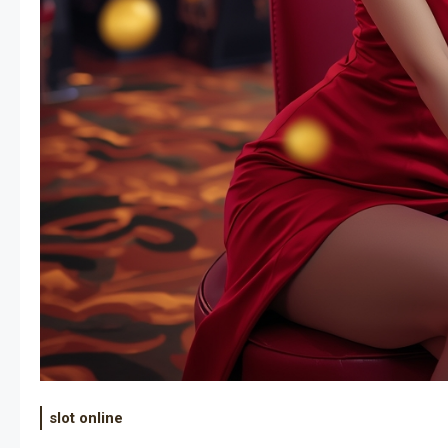
slot online