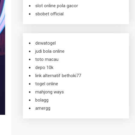
slot online pola gacor
sbobet official
dewatogel
judi bola online
toto macau
depo 10k
link alternatif bethoki77
togel online
mahjong ways
bolagg
amergg