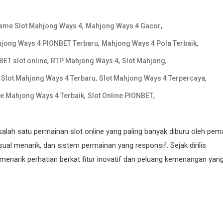
,
,
ame Slot Mahjong Ways 4
Mahjong Ways 4 Gacor
,
,
jong Ways 4 PIONBET Terbaru
Mahjong Ways 4 Pola Terbaik
,
,
,
ET slot online
RTP Mahjong Ways 4
Slot Mahjong
,
,
,
Slot Mahjong Ways 4 Terbaru
Slot Mahjong Ways 4 Terpercaya
,
,
ne Mahjong Ways 4 Terbaik
Slot Online PIONBET
lah satu permainan slot online yang paling banyak diburu oleh pem
al menarik, dan sistem permainan yang responsif. Sejak dirilis
 menarik perhatian berkat fitur inovatif dan peluang kemenangan yan