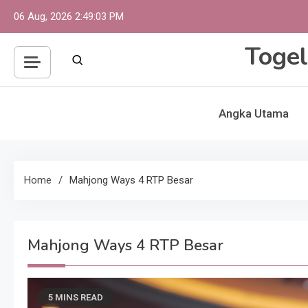
Skip
06 Aug, 2026
2:49:04 PM
to
content
Togel
Angka Utama
Home
Mahjong Ways 4 RTP Besar
Mahjong Ways 4 RTP Besar
5 MINS READ