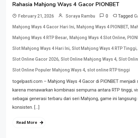
Rahasia Mahjong Ways 4 Gacor PIONBET
0
Tagged
February 21, 2026
Soraya Rambu
G
,
,
Mahjong Ways 4 Gacor Hari Ini
Mahjong Ways 4 PIONBET
Mah
,
,
Mahjong Ways 4 RTP Besar
Mahjong Ways 4 Slot Online
PIONB
,
Slot Mahjong Ways 4 Hari Ini
Slot Mahjong Ways 4 RTP Tinggi
,
,
Slot Online Gacor 2026
Slot Online Mahjong Ways 4
Slot Onli
,
Slot Online Populer Mahjong Ways 4
slot online RTP tinggi
togelpasti.com – Mahjong Ways 4 Gacor di PIONBET menjadi sa
karena menawarkan kombinasi sempurna antara RTP tinggi, visu
sebagai generasi terbaru dari seri Mahjong, game ini langsung
konsisten. […]
Read More