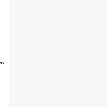
ain
g