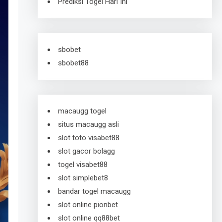
Prediksi Togel Hari Ini
sbobet
sbobet88
macaugg togel
situs macaugg asli
slot toto visabet88
slot gacor bolagg
togel visabet88
slot simplebet8
bandar togel macaugg
slot online pionbet
slot online qq88bet