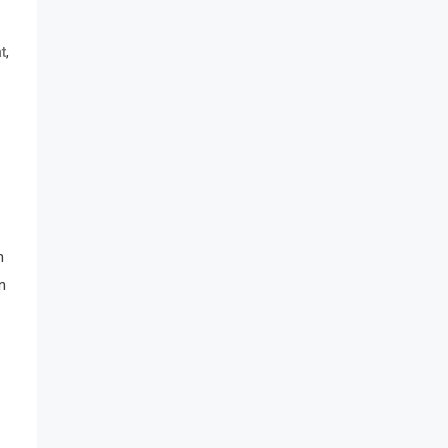
,
t
h
n