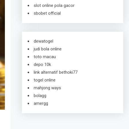
slot online pola gacor
sbobet official
dewatogel
judi bola online
toto macau
depo 10k
link alternatif bethoki77
togel online
mahjong ways
bolagg
amergg