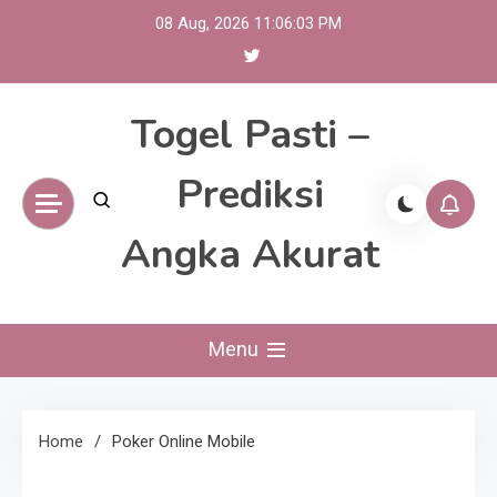
Skip
08 Aug, 2026
11:06:03 PM
to
content
Togel Pasti –
Prediksi
Angka Akurat
Menu
Home
Poker Online Mobile