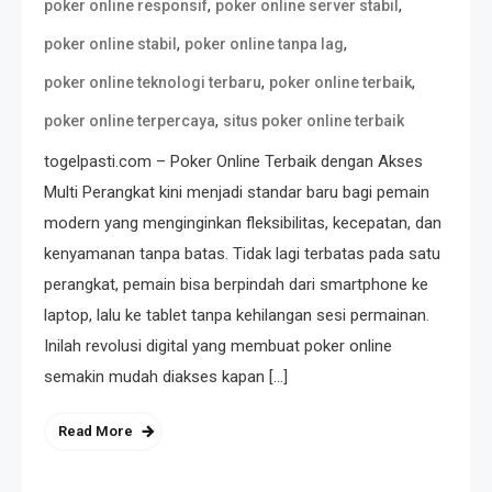
,
,
poker online responsif
poker online server stabil
,
,
poker online stabil
poker online tanpa lag
,
,
poker online teknologi terbaru
poker online terbaik
,
poker online terpercaya
situs poker online terbaik
togelpasti.com – Poker Online Terbaik dengan Akses
Multi Perangkat kini menjadi standar baru bagi pemain
modern yang menginginkan fleksibilitas, kecepatan, dan
kenyamanan tanpa batas. Tidak lagi terbatas pada satu
perangkat, pemain bisa berpindah dari smartphone ke
laptop, lalu ke tablet tanpa kehilangan sesi permainan.
Inilah revolusi digital yang membuat poker online
semakin mudah diakses kapan […]
Read More