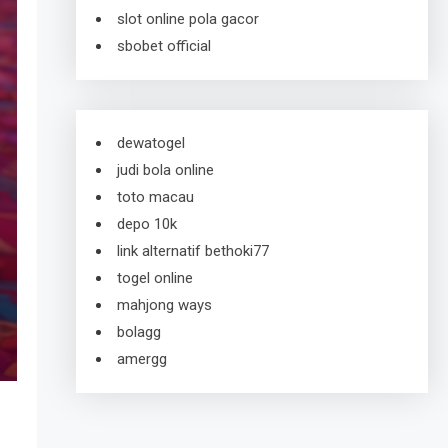
slot online pola gacor
sbobet official
dewatogel
judi bola online
toto macau
depo 10k
link alternatif bethoki77
togel online
mahjong ways
bolagg
amergg