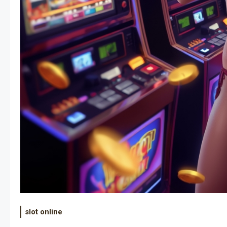
slot online