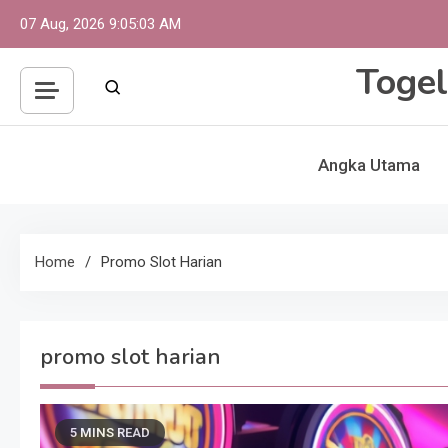
Skip
07 Aug, 2026
9:05:04 AM
to
content
Togel
Angka Utama
Home
Promo Slot Harian
promo slot harian
5 MINS READ