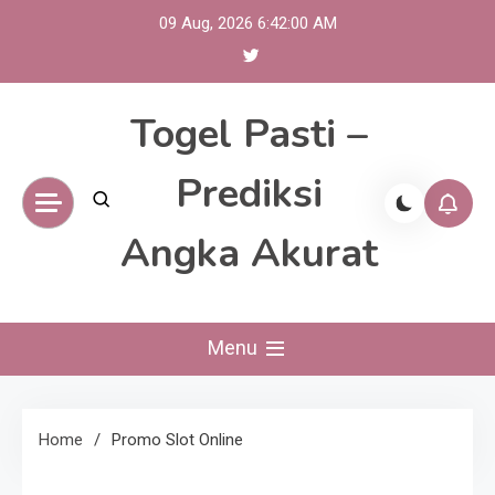
Skip
09 Aug, 2026
6:42:00 AM
to
content
Togel Pasti –
Prediksi
Angka Akurat
Menu
Home
Promo Slot Online