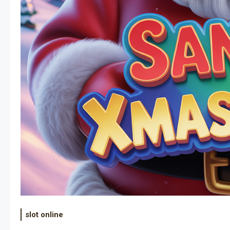
slot online