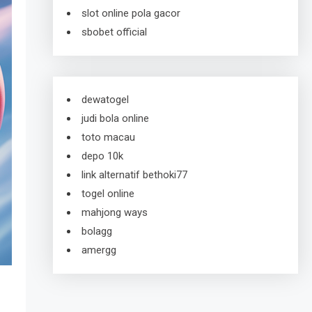
slot online pola gacor
sbobet official
dewatogel
judi bola online
toto macau
depo 10k
link alternatif bethoki77
togel online
mahjong ways
bolagg
amergg