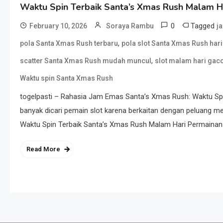
Waktu Spin Terbaik Santa’s Xmas Rush Malam H
0
Tagged
February 10, 2026
Soraya Rambu
ja
,
pola Santa Xmas Rush terbaru
pola slot Santa Xmas Rush hari 
,
scatter Santa Xmas Rush mudah muncul
slot malam hari gac
Waktu spin Santa Xmas Rush
togelpasti – Rahasia Jam Emas Santa’s Xmas Rush: Waktu Spin
banyak dicari pemain slot karena berkaitan dengan peluang m
Waktu Spin Terbaik Santa’s Xmas Rush Malam Hari Permainan b
Read More