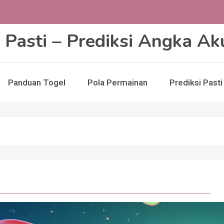
 Pasti – Prediksi Angka Ak
Panduan Togel
Pola Permainan
Prediksi Pasti