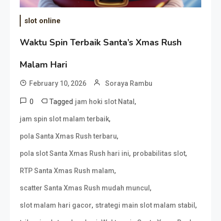
slot online
Waktu Spin Terbaik Santa’s Xmas Rush
Malam Hari
February 10, 2026
Soraya Rambu
0
Tagged
,
jam hoki slot Natal
,
jam spin slot malam terbaik
,
pola Santa Xmas Rush terbaru
,
,
pola slot Santa Xmas Rush hari ini
probabilitas slot
,
RTP Santa Xmas Rush malam
,
scatter Santa Xmas Rush mudah muncul
,
,
slot malam hari gacor
strategi main slot malam stabil