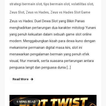
,
,
,
strategi bermain slot
tips bermain slot
volatilitas slot
,
,
Zeus Slot
Zeus vs Hades
Zeus vs Hades Slot Game
Zeus vs Hades: Duel Dewa Slot yang Bikin Panas
menghadirkan pertarungan dua karakter mitologi Yunani
yang penuh kekuatan dalam sebuah game slot online
modern. Menggabungkan kisah para dewa kuno dengan
mekanisme permainan digital masa kini, slot ini
menawarkan pengalaman bermain yang penuh efek
visual, fitur menarik, serta suasana pertarungan antara
penguasa langit dan penguasa dunia […]
Read More
6 MINS READ