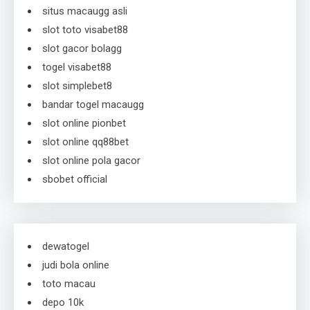
situs macaugg asli
slot toto visabet88
slot gacor bolagg
togel visabet88
slot simplebet8
bandar togel macaugg
slot online pionbet
slot online qq88bet
slot online pola gacor
sbobet official
dewatogel
judi bola online
toto macau
depo 10k