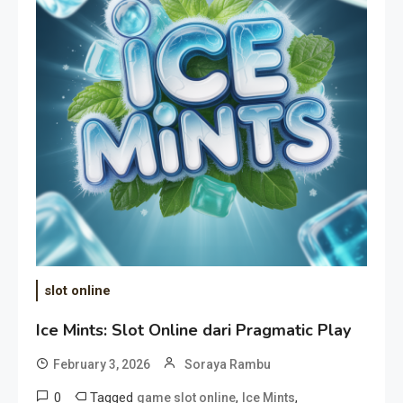
slot online
Ice Mints: Slot Online dari Pragmatic Play
February 3, 2026
Soraya Rambu
0
Tagged
,
,
game slot online
Ice Mints