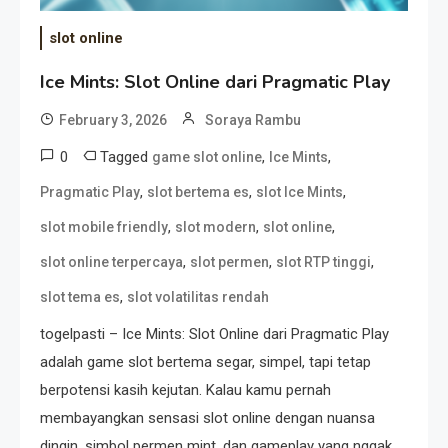
slot online
Ice Mints: Slot Online dari Pragmatic Play
February 3, 2026
Soraya Rambu
0
Tagged
,
,
game slot online
Ice Mints
,
,
,
Pragmatic Play
slot bertema es
slot Ice Mints
,
,
,
slot mobile friendly
slot modern
slot online
,
,
,
slot online terpercaya
slot permen
slot RTP tinggi
,
slot tema es
slot volatilitas rendah
togelpasti – Ice Mints: Slot Online dari Pragmatic Play
adalah game slot bertema segar, simpel, tapi tetap
berpotensi kasih kejutan. Kalau kamu pernah
membayangkan sensasi slot online dengan nuansa
dingin, simbol permen mint, dan gameplay yang nggak