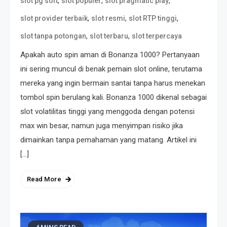
,
,
,
slot pg soft
slot populer
slot pragmatic play
,
,
,
slot provider terbaik
slot resmi
slot RTP tinggi
,
,
slot tanpa potongan
slot terbaru
slot terpercaya
Apakah auto spin aman di Bonanza 1000? Pertanyaan
ini sering muncul di benak pemain slot online, terutama
mereka yang ingin bermain santai tanpa harus menekan
tombol spin berulang kali. Bonanza 1000 dikenal sebagai
slot volatilitas tinggi yang menggoda dengan potensi
max win besar, namun juga menyimpan risiko jika
dimainkan tanpa pemahaman yang matang. Artikel ini
[…]
Read More