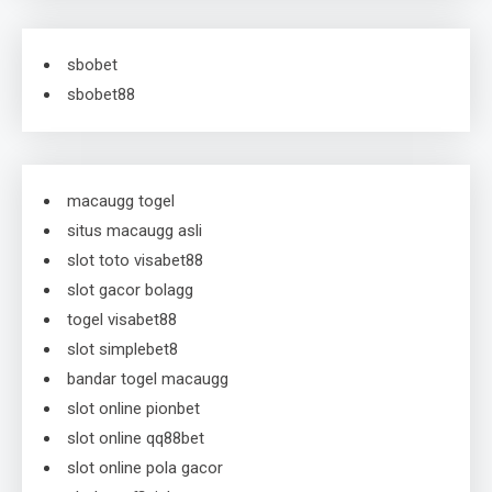
sbobet
sbobet88
macaugg togel
situs macaugg asli
slot toto visabet88
slot gacor bolagg
togel visabet88
slot simplebet8
bandar togel macaugg
slot online pionbet
slot online qq88bet
slot online pola gacor