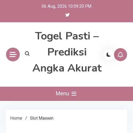
Skip
06 Aug, 2026
10:09:20 PM
to
content
Togel Pasti –
Prediksi
Angka Akurat
Menu
Home
Slot Maxwin