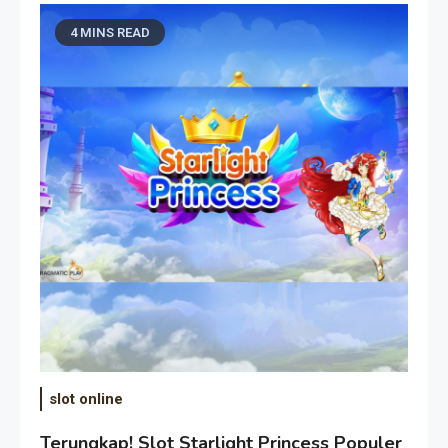
4 MINS READ
slot online
Terungkap! Slot Starlight Princess Populer