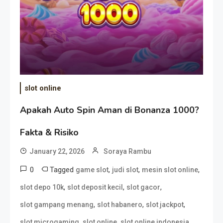
slot online
Apakah Auto Spin Aman di Bonanza 1000?
Fakta & Risiko
January 22, 2026
Soraya Rambu
0
Tagged
,
,
,
game slot
judi slot
mesin slot online
,
,
,
slot depo 10k
slot deposit kecil
slot gacor
,
,
,
slot gampang menang
slot habanero
slot jackpot
,
,
,
slot microgaming
slot online
slot online indonesia